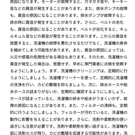
原因になります。モーターが故障すると、ガタガタ音や、キーキー
音などの異音が発生することがあります。また、排水ポンプの故障
も、異音の原因になることがあります。排水ポンプが故障すると、
排水時に異音が発生することがあります。さらに、ベルトの劣化
も、異音の原因になることがあります。ベルトが劣化すると、キュ
ルキュル音などの異音が発生することがあります。これらの異音を
放置すると、洗濯機の故障を悪化させるだけでなく、洗濯機の寿命
を縮めてしまう可能性があります。また、異音の原因によっては、
火災や感電の危険性がある場合もあります。そのため、洗濯機から
異音が発生した場合は、放置せず、早めに専門業者に点検を依頼す
るようにしましょう。まず、洗濯槽のクリーニングは、定期的に行
うようにしましょう。洗濯槽クリーナーを使って、定期的に洗濯槽
の洗浄を行い、カビの繁殖を抑えましょう。次に、排水ホースや給
水ホースの詰まりがないか、定期的に確認するようにしましょう。
ホースが詰まっていると、洗濯機の排水や給水がうまくいかず、故
障の原因になることがあります。また、フィルターの清掃も、定期
的に行うようにしましょう。フィルターが汚れていると、洗濯機の
動作に影響を与えることがあります。さらに、洗剤や柔軟剤の使い
過ぎにも注意が必要です。洗剤や柔軟剤を使い過ぎると、洗濯機内
部に洗剤カスが残り、カビの繁殖を促進する可能性があります。洗