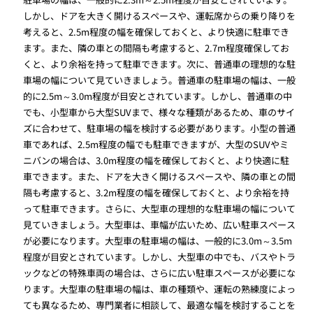
しかし、ドアを大きく開けるスペースや、運転席からの乗り降りを
考えると、2.5m程度の幅を確保しておくと、より快適に駐車でき
ます。また、隣の車との間隔も考慮すると、2.7m程度確保してお
くと、より余裕を持って駐車できます。次に、普通車の理想的な駐
車場の幅について見ていきましょう。普通車の駐車場の幅は、一般
的に2.5m～3.0m程度が目安とされています。しかし、普通車の中
でも、小型車から大型SUVまで、様々な種類があるため、車のサイ
ズに合わせて、駐車場の幅を検討する必要があります。小型の普通
車であれば、2.5m程度の幅でも駐車できますが、大型のSUVやミ
ニバンの場合は、3.0m程度の幅を確保しておくと、より快適に駐
車できます。また、ドアを大きく開けるスペースや、隣の車との間
隔も考慮すると、3.2m程度の幅を確保しておくと、より余裕を持
って駐車できます。さらに、大型車の理想的な駐車場の幅について
見ていきましょう。大型車は、車幅が広いため、広い駐車スペース
が必要になります。大型車の駐車場の幅は、一般的に3.0m～3.5m
程度が目安とされています。しかし、大型車の中でも、バスやトラ
ックなどの特殊車両の場合は、さらに広い駐車スペースが必要にな
ります。大型車の駐車場の幅は、車の種類や、運転の熟練度によっ
ても異なるため、専門業者に相談して、最適な幅を検討することを