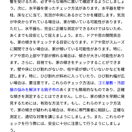
響を受けるため、必ず平らな場所に置いて確認するようにしましょ
う。次に、水平器を使ったチェック方法があります。水平器を壁や
柱、床などに当て、気泡が中央にあるかどうかを確認します。気泡
が中央からずれている場合は、家が傾いている可能性があります。
ただし、水平器も、完全に正確な測定ができるわけではないため、
あくまでも目安として捉えましょう。また、ドアや窓の開閉具合
も、家の傾きをチェックする目安になります。ドアや窓がスムーズ
に開閉できない場合は、家が傾いている可能性があります。特に、
ドアや窓の上部や下部が擦れる場合は、傾きが大きい可能性があり
ます。さらに、目視でも、家の傾きをチェックすることができま
す。壁や床にひび割れがないか、柱や梁が傾いていないかなどを確
認します。特に、ひび割れが斜めに入っていたり、ひび割れ幅が広
い場合は、要注意です。これらのチェック方法は、
ゴミ屋敷・汚部
屋の悩みを解決する銚子市の
あくまでも簡易的なものであり、正確
な傾きを測定することはできません。しかし、家の傾きを早期に発
見するためには、有効な方法です。もし、これらのチェック方法
で、家の傾きが疑われる場合は、早めに専門業者に相談し、正確な
測定と、適切な対策を講じるようにしましょう。また、これらのチ
ェックを行う際には、安全に十分に注意して行うようにしましょ
う。