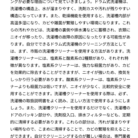
ングが必要な理由について見ていきましょう。ドラム式洗濯機は、
洗濯槽の構造上、水が溜まりやすく、洗剤カスや汚れが残りやすい
構造になっています。また、乾燥機能を使用すると、洗濯槽内部が
高温多湿になり、カビや雑菌が繁殖しやすい環境になります。これ
らの汚れやカビは、洗濯槽の裏側や排水溝などに蓄積され、衣類に
ニオイが移ったり、洗濯槽の故障の原因になったりする可能性があ
ります。自分でできるドラム式洗濯機のクリーニング方法として
は、まず、市販の洗濯槽クリーナーを使用する方法があります。洗
濯槽クリーナーには、塩素系と酸素系の2種類があり、それぞれ特
徴が異なります。塩素系クリーナーは、強力な殺菌力があり、カビ
を効果的に除去することができますが、ニオイが強いため、換気を
しっかり行う必要があります。酸素系クリーナーは、塩素系クリー
ナーよりも殺菌力は低いですが、ニオイが少なく、比較的安全に使
用することができます。洗濯槽クリーナーを使用する際は、必ず、
洗濯機の取扱説明書をよく読み、正しい方法で使用するようにしま
しょう。また、洗濯槽クリーナーを使用するだけでなく、洗濯槽の
ドアのパッキン部分や、洗剤投入口、排水フィルターなども、定期
的に清掃する必要があります。これらの部分は、汚れが溜まりやす
い場所なので、こまめに清掃することで、カビの繁殖を抑えること
ができます。自分でクリーニングするのが難しい場合は、専門業者