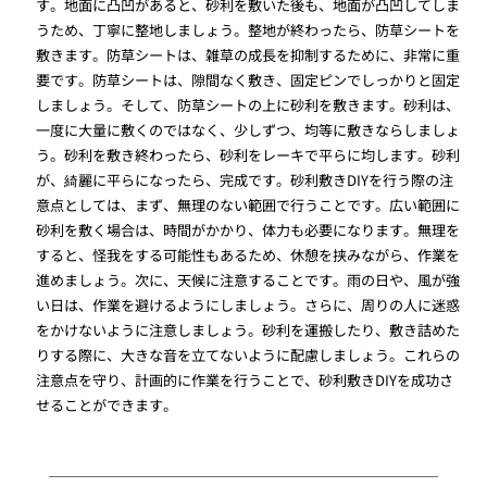
す。地面に凸凹があると、砂利を敷いた後も、地面が凸凹してしま
うため、丁寧に整地しましょう。整地が終わったら、防草シートを
敷きます。防草シートは、雑草の成長を抑制するために、非常に重
要です。防草シートは、隙間なく敷き、固定ピンでしっかりと固定
しましょう。そして、防草シートの上に砂利を敷きます。砂利は、
一度に大量に敷くのではなく、少しずつ、均等に敷きならしましょ
う。砂利を敷き終わったら、砂利をレーキで平らに均します。砂利
が、綺麗に平らになったら、完成です。砂利敷きDIYを行う際の注
意点としては、まず、無理のない範囲で行うことです。広い範囲に
砂利を敷く場合は、時間がかかり、体力も必要になります。無理を
すると、怪我をする可能性もあるため、休憩を挟みながら、作業を
進めましょう。次に、天候に注意することです。雨の日や、風が強
い日は、作業を避けるようにしましょう。さらに、周りの人に迷惑
をかけないように注意しましょう。砂利を運搬したり、敷き詰めた
りする際に、大きな音を立てないように配慮しましょう。これらの
注意点を守り、計画的に作業を行うことで、砂利敷きDIYを成功さ
せることができます。