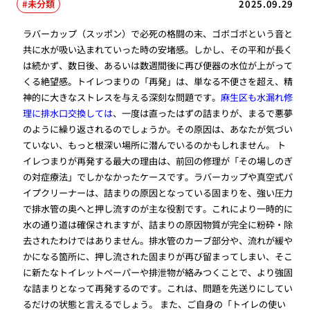
未分類
2025.09.29
ラバーカップ（スッポン）で必死の格闘の末、ゴボゴボという音と
共に水が吸い込まれていった時の安堵感。しかし、その平和が長く
は続かず、数日後、あるいは数週間後に再び便器の水位が上がって
くる絶望感。トイレつまりの「再発」は、単なる不便さを超え、精
神的に大きなストレスを与える深刻な問題です。
麻生区も水漏れ修
理に排水口交換しては
、一度は直ったはずの詰まりが、まるで悪夢
のように繰り返されるのでしょうか。その原因は、あなたが気づい
ていない、もっと根深い場所に潜んでいるのかもしれません。 ト
イレつまりが再発する最大の理由は、前回の修理が「その場しのぎ
の対症療法」でしかなかったケースです。ラバーカップや真空式パ
イプクリーナーは、詰まりの原因となっている固まりを、強い圧力
で排水管の奥へと押し流すのが主な役割です。これにより一時的に
水の通り道は確保されますが、詰まりの原因物質が完全に粉砕・除
去されたわけではありません。排水管のカーブ部分や、流れが緩や
かになる箇所に、押し流された固まりが再び留まってしまい、そこ
に新たなトイレットペーパーや排泄物が絡みつくことで、より強固
な詰まりとなって再発するのです。これは、問題を先送りにしてい
るだけの状態と言えるでしょう。 また、ご自身の「トイレの使い