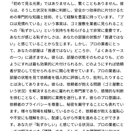
「初めて見る光景」ではありませんし、驚くこともありません。彼
らは、そうした状況を冷静に判断し、安全かつ効率的に片付けるた
めの専門的な知識と技術、そして経験を豊富に持っています。「プ
ロは見慣れている」という事実は、ゴミ屋敷を業者に見られること
への「恥ずかしい」という気持ちを和らげる上で非常に重要です。
あなたが感じる恥ずかしさは、あなたの部屋の状態が「普通ではな
い」と感じていることから生じます。しかし、プロの業者にとっ
て、あなたの部屋は「普通ではない」どころか、「よくあるケース
の一つ」に過ぎません。彼らは、部屋の状態そのものよりも、どの
ようにすれば最も効果的に片付けられるか、どのようにすれば依頼
者が安心して任せられるかに関心を寄せています。プロの業者は、
部屋の状態を見て依頼者を個人的に評価したり、批判したりするこ
とは決してありません。彼らは、依頼者が抱える問題（ゴミ屋敷と
いう状況）を解決するために雇われた専門家であり、感情的な判断
を挟むことなく、客観的に業務を遂行します。彼らのプロ意識は、
依頼者のプライバシーを尊重し、秘密を厳守することにも表れてい
ます。様々な現場を経験しているからこそ、依頼者が抱える羞恥心
や不安にも理解を示し、配慮しながら作業を進めることができま
す。あなたが「恥ずかしい」と感じている状況は、プロの業者にと