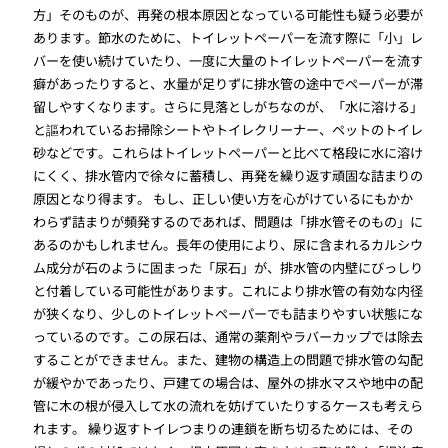
方」そのものが、再発の根本原因となっている可能性も疑う必要が
あります。節水のために、トイレットペーパーを流す際に「小」レ
バーを使い続けていたり、一度に大量のトイレットペーパーを流す
癖があったりすると、水量が足りずに排水管の途中でペーパーが滞
留しやすくなります。さらに見落としがちなのが、「水に溶ける」
と謳われているお掃除シートやトイレクリーナー、ペットのトイレ
砂などです。これらはトイレットペーパーと比べて格段に水に溶け
にくく、排水管内で徐々に蓄積し、再発を繰り返す頑固な詰まりの
原因となり得ます。 もし、正しい使い方を心がけているにもかか
わらず詰まりが頻発するのであれば、問題は「排水管そのもの」に
あるのかもしれません。長年の使用により、尿に含まれるカルシウ
ム成分が石のように固まった「尿石」が、排水管の内壁にびっしり
と付着している可能性があります。これにより排水管の有効な内径
が狭くなり、少しのトイレットペーパーでも詰まりやすい状態にな
っているのです。この尿石は、通常の薬剤やラバーカップでは除去
することができません。また、建物の構造上の問題で排水管の勾配
が緩やかであったり、戸建ての場合は、屋外の排水マスや地中の配
管に木の根が侵入して水の流れを妨げていたりするケースも考えら
れます。 繰り返すトイレつまりの連鎖を断ち切るためには、その