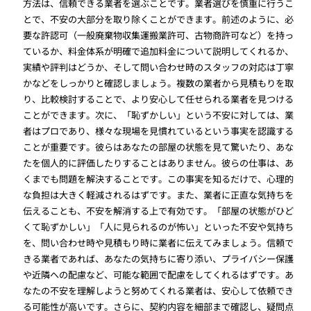
方法は、信頼できる業者を選ぶことです。業者選びを慎重に行うこ
とで、不安の大部分を取り除くことができます。前述のように、必
要な許認可（一般廃棄物収集運搬業許可、古物商許可など）を持っ
ているか、料金体系が明確で追加料金について説明してくれるか、
実績や評判はどうか、そして問い合わせ時のスタッフの対応は丁寧
かなどをしっかりと確認しましょう。複数の業者から見積もりを取
り、比較検討することで、より安心して任せられる業者を見つける
ことができます。次に、「恥ずかしい」という不安に対しては、業
者はプロであり、様々な現場を見慣れているという事実を認識する
ことが重要です。彼らはあなたの部屋の状態を見て驚いたり、あな
たを個人的に評価したりすることはありません。彼らの仕事は、あ
くまでも問題を解決することです。この事実を知るだけで、心理的
な負担は大きく軽減されるはずです。また、業者に正直な気持ちを
伝えることも、不安を解消する上で有効です。「部屋の状態がひど
くて恥ずかしい」「人に見られるのが怖い」といった不安や気持ち
を、問い合わせ時や見積もり時に業者に伝えてみましょう。信頼で
きる業者であれば、あなたの気持ちに寄り添い、プライバシー保護
や近隣への配慮など、可能な範囲で配慮をしてくれるはずです。あ
なたの不安を理解しようと努めてくれる業者は、安心して依頼でき
る可能性が高いです。さらに、契約内容を細部まで確認し、疑問点