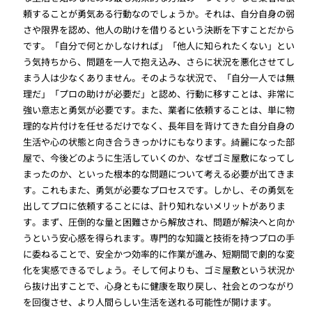
頼することが勇気ある行動なのでしょうか。それは、自分自身の弱
さや限界を認め、他人の助けを借りるという決断を下すことだから
です。「自分で何とかしなければ」「他人に知られたくない」とい
う気持ちから、問題を一人で抱え込み、さらに状況を悪化させてし
まう人は少なくありません。そのような状況で、「自分一人では無
理だ」「プロの助けが必要だ」と認め、行動に移すことは、非常に
強い意志と勇気が必要です。また、業者に依頼することは、単に物
理的な片付けを任せるだけでなく、長年目を背けてきた自分自身の
生活や心の状態と向き合うきっかけにもなります。綺麗になった部
屋で、今後どのように生活していくのか、なぜゴミ屋敷になってし
まったのか、といった根本的な問題について考える必要が出てきま
す。これもまた、勇気が必要なプロセスです。しかし、その勇気を
出してプロに依頼することには、計り知れないメリットがありま
す。まず、圧倒的な量と困難さから解放され、問題が解決へと向か
うという安心感を得られます。専門的な知識と技術を持つプロの手
に委ねることで、安全かつ効率的に作業が進み、短期間で劇的な変
化を実感できるでしょう。そして何よりも、ゴミ屋敷という状況か
ら抜け出すことで、心身ともに健康を取り戻し、社会とのつながり
を回復させ、より人間らしい生活を送れる可能性が開けます。