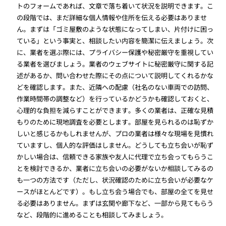
トのフォームであれば、文章で落ち着いて状況を説明できます。こ
の段階では、まだ詳細な個人情報や住所を伝える必要はありませ
ん。まずは「ゴミ屋敷のような状態になってしまい、片付けに困っ
ている」という事実と、相談したい内容を簡潔に伝えましょう。次
に、業者を選ぶ際には、プライバシー保護や秘密厳守を重視してい
る業者を選びましょう。業者のウェブサイトに秘密厳守に関する記
述があるか、問い合わせた際にその点について説明してくれるかな
どを確認します。また、近隣への配慮（社名のない車両での訪問、
作業時間帯の調整など）を行っているかどうかも確認しておくと、
心理的な負担を減らすことができます。多くの業者は、正確な見積
もりのために現地調査を必要とします。部屋を見られるのは恥ずか
しいと感じるかもしれませんが、プロの業者は様々な現場を見慣れ
ていますし、個人的な評価はしません。どうしても立ち会いが恥ず
かしい場合は、信頼できる家族や友人に代理で立ち会ってもらうこ
とを検討できるか、業者に立ち会いの必要がないか相談してみるの
も一つの方法です（ただし、状況確認のために立ち会いが必要なケ
ースがほとんどです）。もし立ち会う場合でも、部屋の全てを見せ
る必要はありません。まずは玄関や廊下など、一部から見てもらう
など、段階的に進めることも相談してみましょう。