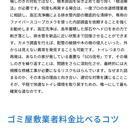
場しのぎの対処ではなく、根本原因を突き止めて取り除く「根治療
法」が必要です。何度も再発する場合は、一度プロの水道修理業者
に相談し、高圧洗浄機による排水管内部の徹底的な清掃や、専用の
ファイバースコープカメラを使った内部調査を依頼することを強く
お勧めします。高圧洗浄は、長年蓄積した尿石やヘドロを水の力で
削ぎ落とし、排水管を新品に近い状態まで回復させることができま
す。カメラ調査を行えば、配管の破損や木の根の侵入といった、外
からは見えない異常を発見することも可能です。 トイレつまりの
再発は、あなたの家が発している重要な「SOS信号」です。その場
しのぎを繰り返すことは、問題をさらに深刻化させ、最終的には大
規模な修繕工事が必要になるリスクもはらんでいます。なぜまた詰
まるのか、その本当の理由と向き合い、適切な対策を講じることこ
そが、平穏で快適なトイレ環境を取り戻すための、唯一にして最も
確実な道なのです。
ゴミ屋敷業者料金比べるコツ