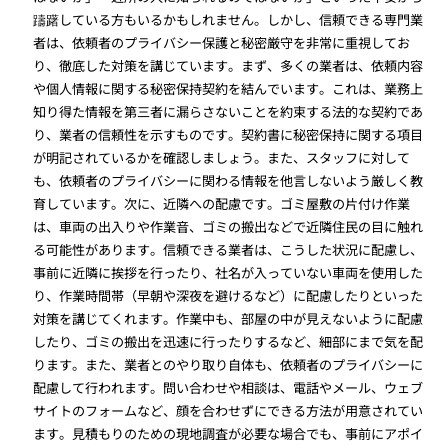
躊躇している方もいるかもしれません。しかし、信頼できる専門業
者は、依頼者のプライバシー保護と秘密厳守を非常に重視してお
り、徹底した対策を講じています。まず、多くの業者は、依頼内容
や個人情報に関する秘密保持契約を結んでいます。これは、業務上
知り得た情報を第三者に漏らさないことを約束する法的な契約であ
り、業者の信頼性を示すものです。契約書に秘密保持に関する項目
が明記されているかを確認しましょう。また、スタッフに対して
も、依頼者のプライバシーに関わる情報を他言しないよう厳しく教
育しています。次に、近隣への配慮です。ゴミ屋敷の片付け作業
は、車両の出入りや作業音、ゴミの搬出などで近隣住民の目に触れ
る可能性があります。信頼できる業者は、こうした状況に配慮し、
事前に近隣に挨拶を行ったり、社名が入っていない車両を使用した
り、作業時間帯（早朝や深夜を避けるなど）に配慮したりといった
対策を講じてくれます。作業中も、部屋の中が見えないように配慮
したり、ゴミの搬出を迅速に行ったりするなど、細部にまで気を配
ります。また、業者とのやり取り自体も、依頼者のプライバシーに
配慮して行われます。問い合わせや相談は、電話やメール、ウェブ
サイトのフォームなど、顔を合わせずにできる方法が用意されてい
ます。見積もりのための現地調査が必要な場合でも、事前にアポイ