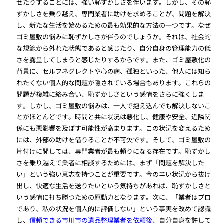
せたりすることには、強い恥ずかしさを伴います。しかし、その恥
ずかしさを乗り越え、専門業者に助けを求めることが、問題を解決
し、新たな生活を始めるための最も効果的な方法の一つです。なぜ
ゴミ屋敷の悩みに恥ずかしさが伴うのでしょうか。それは、社会的
な規範から外れた状態であると感じたり、自分自身の管理能力の低
さを露呈してしまうと感じたりするからです。また、ゴミ屋敷化の
背景に、セルフネグレクトや心の病、孤独といった、他人には知ら
れたくない個人的な問題が隠されている場合もあります。これらの
問題が複雑に絡み合い、恥ずかしさという感情をさらに強くしま
す。しかし、ゴミ屋敷の悩みは、一人で抱え込んでも解決しないこ
とがほとんどです。時間と共に状況は悪化し、健康や安全、近隣関
係にも悪影響を及ぼす可能性が高まります。この状況を変えるため
には、外部の助けを借りることが不可欠です。そして、ゴミ屋敷の
片付けに関しては、専門業者が最も頼りになる存在です。恥ずかし
さを乗り越えて業者に相談するためには、まず「問題を解決した
い」という強い意志を持つことが重要です。今の辛い状況から抜け
出し、快適な生活を送りたいという気持ちがあれば、恥ずかしさと
いう感情に打ち勝つための原動力となります。次に、「業者はプロ
であり、私の状況を個人的に評価しない」という事実を改めて認識
し、
信頼できる市川市の遺品整理業者を依頼後、
自分自身を許して