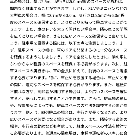
車の場合は、幅は2.5m、奥行きは5.0m程度のスペースがあれば、
問題なく駐車することができます。しかし、SUVやミニバンなどの
大型車の場合は、幅は2.7mから3.0m、奥行きは5.5mから6.0m程
度のスペースを確保すると、よりゆとりを持って駐車することがで
きます。また、車のドアを大きく開けたい場合や、隣の車との間隔
を広くとりたい場合は、さらに広いスペースを確保すると良いでし
ょう。駐車場を設置する際には、以下の点に注意しましょう。ま
ず、駐車スペースの幅は、車のドアを開閉するのに十分なスペース
を確保するようにしましょう。ドアを全開にしたときに、隣の車に
ぶつからない程度のスペースを確保する必要があります。次に、駐
車スペースの奥行きは、車の全長に加えて、前後のスペースも考慮
する必要があります。特に、車止めを設置する場合は、車止めと車
の間に、適切なスペースを確保する必要があります。また、運転に
不慣れな方や、高齢者が利用する場合は、より広いスペースを確保
すると、安心して利用することができます。さらに、駐車場の形状
や、設置場所によっても、駐車スペースの寸法を調整する必要があ
ります。例えば、縦列駐車の場合は、奥行きが長くなるため、より
広いスペースが必要になる場合があります。また、隣接する道路の
幅や、歩行者の動線なども考慮して、駐車スペースの寸法を検討す
る必要があります。普通車の駐車場は、車種や運転者のスキルに合