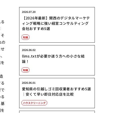
2026.07.20
【2026年最新】関西のデジタルマーケテ
れる
ィング戦略に強い経営コンサルティング
ま
会社おすすめ5選
、そ
知識
れの
ませ
2026.06.02
も、
llms.txtが必要か迷う方への小さな結
論！
態を
知識
造
する
2026.06.01
愛知県の引越しゴミ回収業者おすすめ5選
要で
｜安くて早い即日対応店を比較
いる
、基
ハウスクリーニング
因を