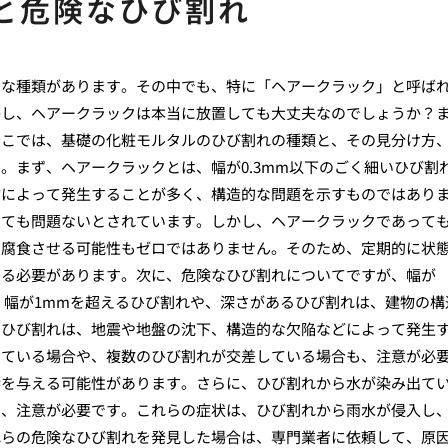
と危険なひび割れ
々な種類があります。その中でも、特に「ヘアークラック」と呼ば
かし、ヘアークラックは本当に放置しても大丈夫なのでしょうか？
ここでは、基礎の化粧モルタルのひび割れの種類と、その見分け方
。まず、ヘアークラックとは、幅が0.3mm以下のごく細いひび割
縮によって発生することが多く、構造的な問題を示すものではあり
しても問題ないとされています。しかし、ヘアークラックであって
を腐食させる可能性もゼロではありません。そのため、定期的に状
する必要があります。次に、危険なひび割れについてですが、幅が
に、幅が1mmを超えるひび割れや、深さがあるひび割れは、建物の構
のひび割れは、地震や地盤の沈下、構造的な欠陥などによって発生
っている場合や、複数のひび割れが交差している場合も、注意が必
響を与える可能性があります。さらに、ひび割れから水が染み出て
も、注意が必要です。これらの症状は、ひび割れから雨水が侵入し
れらの危険なひび割れを発見した場合は、専門業者に依頼して、原