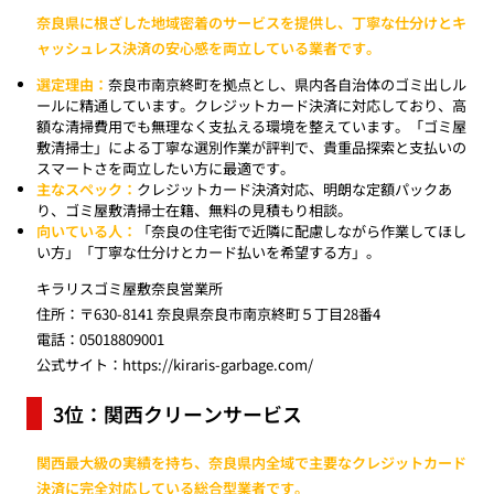
奈良県に根ざした地域密着のサービスを提供し、丁寧な仕分けとキ
ャッシュレス決済の安心感を両立している業者です。
選定理由：
奈良市南京終町を拠点とし、県内各自治体のゴミ出しル
ールに精通しています。クレジットカード決済に対応しており、高
額な清掃費用でも無理なく支払える環境を整えています。「ゴミ屋
敷清掃士」による丁寧な選別作業が評判で、貴重品探索と支払いの
スマートさを両立したい方に最適です。
主なスペック：
クレジットカード決済対応、明朗な定額パックあ
り、ゴミ屋敷清掃士在籍、無料の見積もり相談。
向いている人：
「奈良の住宅街で近隣に配慮しながら作業してほし
い方」「丁寧な仕分けとカード払いを希望する方」。
キラリスゴミ屋敷奈良営業所
住所：〒630-8141 奈良県奈良市南京終町５丁目28番4
電話：05018809001
公式サイト：
https://kiraris-garbage.com/
3位：関西クリーンサービス
関西最大級の実績を持ち、奈良県内全域で主要なクレジットカード
決済に完全対応している総合型業者です。