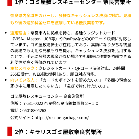
1位：ゴミ屋敷レスキューセンター 奈良営業所
奈良県内全域をカバーし、多様なキャッシュレス決済に対応。見積
もり後の追加料金ゼロを徹底している優良業者です。
選定理由：
奈良市内に拠点を持ち、各種クレジットカード
（VISA、Master、JCB等）やPayPayなどのQRコード決済に対応し
ています。ゴミ屋敷清掃士が在籍しており、高額になりがちな物量
の現場でも明朗な見積もりを提示。キャッシュレス決済を活用する
ことで、手元に多額の現金がない場合でも即座に作業を依頼できる
利便性が高く評価されています。
主なスペック：
クレジットカード・QRコード決済対応、24時間
365日受付、WEB限定割引あり、即日対応可能。
向いている人：
「カードのポイントを貯めたい方」「多額の現金を
家の中に用意したくない方」「急ぎで片付けたい方」。
ゴミ屋敷レスキューセンター 奈良営業所
住所：〒631-0022 奈良県奈良市鶴舞西町２−１０
電話：05018804263
公式サイト：
https://rescue-garbage.com/
2位：キラリスゴミ屋敷奈良営業所