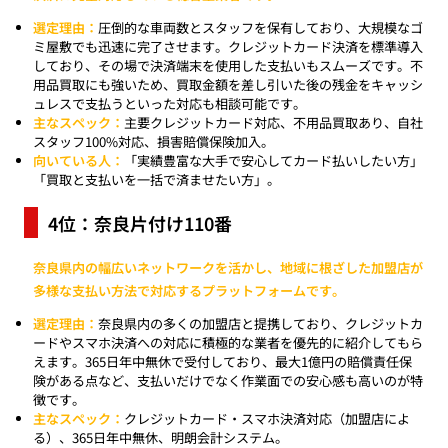
選定理由：
圧倒的な車両数とスタッフを保有しており、大規模なゴ
ミ屋敷でも迅速に完了させます。クレジットカード決済を標準導入
しており、その場で決済端末を使用した支払いもスムーズです。不
用品買取にも強いため、買取金額を差し引いた後の残金をキャッシ
ュレスで支払うといった対応も相談可能です。
主なスペック：
主要クレジットカード対応、不用品買取あり、自社
スタッフ100%対応、損害賠償保険加入。
向いている人：
「実績豊富な大手で安心してカード払いしたい方」
「買取と支払いを一括で済ませたい方」。
4位：奈良片付け110番
奈良県内の幅広いネットワークを活かし、地域に根ざした加盟店が
多様な支払い方法で対応するプラットフォームです。
選定理由：
奈良県内の多くの加盟店と提携しており、クレジットカ
ードやスマホ決済への対応に積極的な業者を優先的に紹介してもら
えます。365日年中無休で受付しており、最大1億円の賠償責任保
険がある点など、支払いだけでなく作業面での安心感も高いのが特
徴です。
主なスペック：
クレジットカード・スマホ決済対応（加盟店によ
る）、365日年中無休、明朗会計システム。