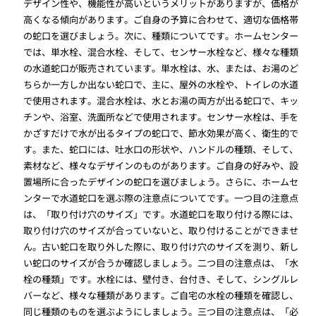
デザイン性や、機能性が高いというメリットがありますが、価格が
高くなる傾向があります。ご自身の予算に合わせて、適切な価格帯
の蛇口を選びましょう。次に、種類についてです。ホームセンター
では、単水栓、混合水栓、そして、センサー水栓など、様々な種類
の水道蛇口が販売されています。単水栓は、水、または、お湯のど
ちらか一方しか出ない蛇口で、主に、屋外の水栓や、トイレの水道
で使用されます。混合水栓は、水とお湯の両方が出る蛇口で、キッ
チンや、浴室、洗面所などで使用されます。センサー水栓は、手を
かざすだけで水が出るタイプの蛇口で、節水効果が高く、衛生的で
す。また、蛇口には、吐水口の形状や、ハンドルの種類、そして、
素材など、様々なデザインのものがあります。ご自身の好みや、設
置場所に合ったデザインの蛇口を選びましょう。さらに、ホームセ
ンターで水道蛇口を選ぶ際の注意点についてです。一つ目の注意点
は、「取り付け穴のサイズ」です。水道蛇口を取り付ける際には、
取り付け穴のサイズが合っていないと、取り付けることができませ
ん。古い蛇口を取り外した際に、取り付け穴のサイズを測り、新し
い蛇口のサイズが合うか確認しましょう。二つ目の注意点は、「水
栓の種類」です。水栓には、壁付き、台付き、そして、シングルレ
バーなど、様々な種類があります。ご自宅の水栓の種類を確認し、
同じ種類のものを選ぶようにしましょう。三つ目の注意点は、「必