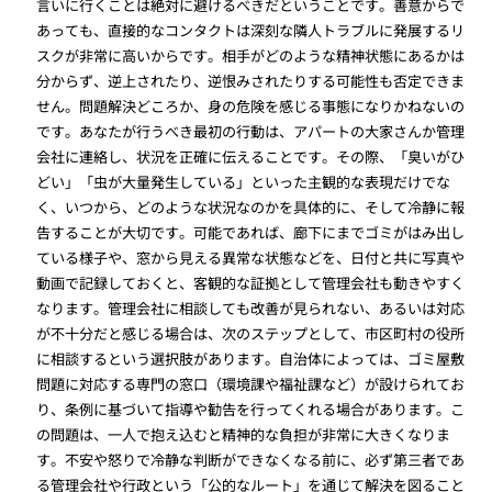
言いに行くことは絶対に避けるべきだということです。善意からで
あっても、直接的なコンタクトは深刻な隣人トラブルに発展するリ
スクが非常に高いからです。相手がどのような精神状態にあるかは
分からず、逆上されたり、逆恨みされたりする可能性も否定できま
せん。問題解決どころか、身の危険を感じる事態になりかねないの
です。あなたが行うべき最初の行動は、アパートの大家さんか管理
会社に連絡し、状況を正確に伝えることです。その際、「臭いがひ
どい」「虫が大量発生している」といった主観的な表現だけでな
く、いつから、どのような状況なのかを具体的に、そして冷静に報
告することが大切です。可能であれば、廊下にまでゴミがはみ出し
ている様子や、窓から見える異常な状態などを、日付と共に写真や
動画で記録しておくと、客観的な証拠として管理会社も動きやすく
なります。管理会社に相談しても改善が見られない、あるいは対応
が不十分だと感じる場合は、次のステップとして、市区町村の役所
に相談するという選択肢があります。自治体によっては、ゴミ屋敷
問題に対応する専門の窓口（環境課や福祉課など）が設けられてお
り、条例に基づいて指導や勧告を行ってくれる場合があります。こ
の問題は、一人で抱え込むと精神的な負担が非常に大きくなりま
す。不安や怒りで冷静な判断ができなくなる前に、必ず第三者であ
る管理会社や行政という「公的なルート」を通じて解決を図ること