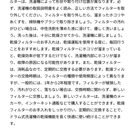
ルターは、洗濯機によって形状や取り付け位置が異なります。必
ず、洗濯機の取扱説明書をよく読み、正しい方法でフィルターを取
り外してください。フィルターを取り外したら、溜まったホコリや
糸くずを、掃除機やブラシで取り除きましょう。フィルターの汚れ
がひどい場合は、中性洗剤を薄めた液に浸けて、優しく洗いましょ
う。洗った後は、十分に乾燥させてから、洗濯機に戻しましょう。
乾燥フィルターのお手入れは、乾燥運転を使用する度に、毎回行う
ことをおすすめします。乾燥フィルターにホコリが溜まっている
と、乾燥効率が低下するだけでなく、洗濯機内部にホコリが溜ま
り、故障の原因になる可能性があります。また、乾燥フィルター
は、消耗品なので、定期的に交換する必要があります。乾燥フィル
ターの交換時期は、フィルターの種類や使用頻度によって異なりま
すが、一般的には、1年から2年程度です。フィルターが破損した
り、汚れがひどく、落ちない場合は、交換時期に関わらず、新しい
フィルターに交換しましょう。新しいフィルターは、洗濯機のメー
カーや、インターネット通販などで購入することができます。乾燥
フィルターのお手入れをしっかり行い、定期的に交換することで、
ドラム式洗濯機の乾燥機能を長く快適に使い続けることができま
す。