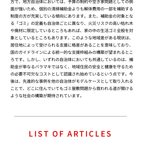
方で、地方自治体においては、予算の制約や空き家問題としての側
面が強いため、個別の清掃補助金よりも解体費用の一部を補助する
制度の方が充実している傾向にあります。また、補助金の対象とな
る「ゴミ」の定義も自治体ごとに異なり、火災リスクの高い枯れ木
や廃材に限定しているところもあれば、家の中の生活ゴミ全般を対
象としているところもあります。このような地域差がある現状は、
居住地によって受けられる支援に格差があることを意味しており、
国のガイドラインによる統一的な支援枠組みの構築が望まれるとこ
ろです。しかし、いずれの自治体においても共通しているのは、補
助金が単なるバラマキではなく、地域住民の安全と健康を守るため
の必要不可欠なコストとして認識され始めているという点です。今
後は、先進的な事例を他の自治体がモデルケースとして取り入れる
ことで、どこに住んでいてもゴミ屋敷問題から救われる道が開ける
ような社会の構築が期待されています。
LIST OF ARTICLES