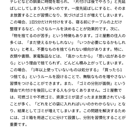
テレビなどの娯楽に時間を取られ、「片付けは後でやろう」と先延
ばしにしてしまう人が多いのです。一度先延ばしにすると、そのま
ま放置することが習慣になり、気づけばゴミが増えてしまいます。
この場合、1日5分だけ片付けをする、寝る前にテーブルの上だけ
整理するなど、小さなルールを決めることが効果的です。次に、
「物を捨てるのが苦手」という特徴もあります。ゴミ屋敷の住人の
多くは、「まだ使えるかもしれない」「いつか必要になるかもしれ
ない」と考え、不要なものを捨てられない傾向があります。特に、
衣類や書類、家電製品などは、「高かったから」「思い出があるか
ら」という理由で捨てられず、どんどん積み上がってしまいます。
この場合、「1年以上使っていないものは処分する」「買ったら1
つ捨てる」というルールを設けることで、無駄なものを増やさない
習慣をつけることができます。また、「ゴミの分別が面倒」という
理由で片付けを後回しにする人も少なくありません。ゴミ屋敷で
は、可燃ゴミや不燃ゴミ、資源ゴミが混ざったまま放置されている
ことが多く、「どれをどの袋に入れればいいのかわからない」とな
り、結果としてゴミが増えてしまいます。この問題を解決するため
には、ゴミ箱を用途ごとに分けて設置し、分別を習慣化することが
重要です。